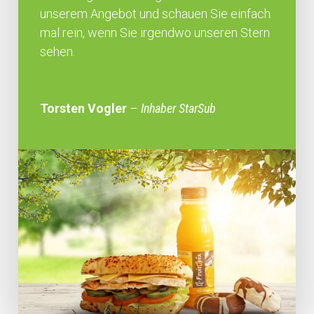
unserem Angebot und schauen Sie einfach
mal rein, wenn Sie irgendwo unseren Stern
sehen.
Torsten Vogler
–
Inhaber StarSub