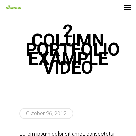
Skip
Men
to
main
2
content
COLUMN
PORTFOLIO
EXAMPLE
VIDEO
Oktober 26, 2012
Lorem ipsum dolor sit amet, consectetur